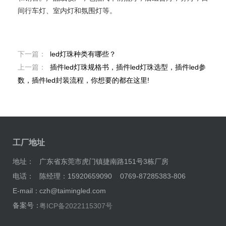
间行车灯、室内灯和氛围灯等。
下一篇：
led灯珠种类有哪些？
上一篇：
插件led灯珠规格书，插件led灯珠选型，插件led参
数，插件led封装流程，你想要的都在这里!
工厂地址
地址：
广东省东莞市虎门镇捷南路151号3栋厂房
电话：
陈经理：15920659090 0769-87285383-806
E-mail：
czh@taimingled.com
备案号：
粤ICP备2022115307号