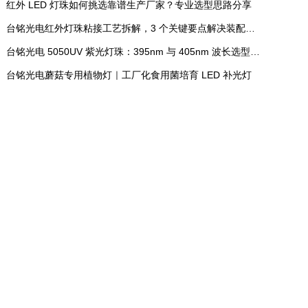
红外 LED 灯珠如何挑选靠谱生产厂家？专业选型思路分享
台铭光电红外灯珠粘接工艺拆解，3 个关键要点解决装配常见问题
台铭光电 5050UV 紫光灯珠：395nm 与 405nm 波长选型实操指南
台铭光电蘑菇专用植物灯｜工厂化食用菌培育 LED 补光灯
NATURAL
LIGHT
台铭光电 蓝牙耳机光电佩戴检测传
感器 产品详情