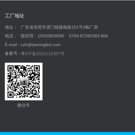
工厂地址
地址：
广东省东莞市虎门镇捷南路151号3栋厂房
电话：
陈经理：15920659090 0769-87285383-806
E-mail：
czh@taimingled.com
备案号：
粤ICP备2022115307号
微信号