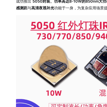
成功推出
5050封装、功率高达8-10W的850nm大
感测距
与
高清夜视补光
功能于一身，为复杂应用场景