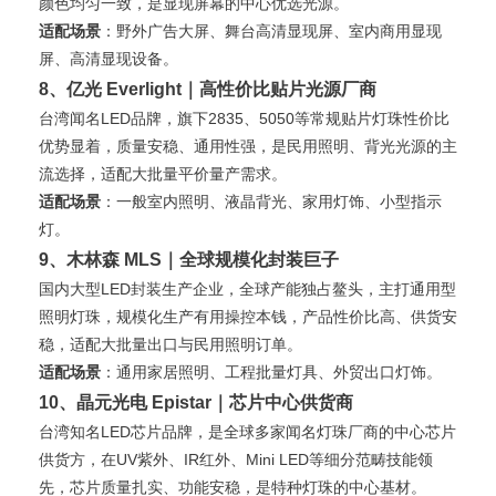
颜色均匀一致，是显现屏幕的中心优选光源。
适配场景
：野外广告大屏、舞台高清显现屏、室内商用显现
屏、高清显现设备。
8、亿光 Everlight｜高性价比贴片光源厂商
台湾闻名LED品牌，旗下2835、5050等常规贴片灯珠性价比
优势显着，质量安稳、通用性强，是民用照明、背光光源的主
流选择，适配大批量平价量产需求。
适配场景
：一般室内照明、液晶背光、家用灯饰、小型指示
灯。
9、木林森 MLS｜全球规模化封装巨子
国内大型LED封装生产企业，全球产能独占鳌头，主打通用型
照明灯珠，规模化生产有用操控本钱，产品性价比高、供货安
稳，适配大批量出口与民用照明订单。
适配场景
：通用家居照明、工程批量灯具、外贸出口灯饰。
10、晶元光电 Epistar｜芯片中心供货商
台湾知名LED芯片品牌，是全球多家闻名灯珠厂商的中心芯片
供货方，在UV紫外、IR红外、Mini LED等细分范畴技能领
先，芯片质量扎实、功能安稳，是特种灯珠的中心基材。