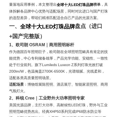
量落地应用事例，本文整理出
榜单
，具
全球十大LED灯珠品牌
体拆解各品牌中心优势与适配场景，同时对比进口与国产灯珠
的选型差异，帮咱们精准匹配适合自己产品的光源方案。
一、
盘点（进口
全球十大LED灯珠品牌
+国产完整版）
1、欧司朗 OSRAM｜商用照明标杆
作为德国百年照明巨子，欧司朗在全球照明范畴具有肯定的技
能优势，中心专利储备雄厚，产品光学功能、安稳性、一致性
处于行业前列。旗下Lumileds Luxeon Z系列灯珠光效打破
200lm/W，色温掩盖2700K-6500K，光谱细腻、光线柔和，
适配各类高质量照明场景。
适配场景
：博物馆展陈照明、酒店展厅、智能家居照明、商用
气氛灯火。
2、科锐 Cree｜工业野外大功率照明专家
美国光源品牌，主打大功率、高耐候性LED灯珠，野外与工业
照明范畴优势杰出。经典XHP50系列完成IP68防水防尘等