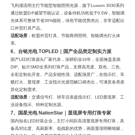
飞利浦流明主打节能型智能照明光源，旗下Luxeon 3030系列
通过欧盟ErP威望节能认证，设备待机功耗低于0.5W，智能调
光体系可整体节省30%能耗，绿色节能优势杰出，非常适配出
口外贸灯具产品。
适配场景
：欧盟外贸灯具、节能商用照明、智能调光灯火体
系。
6、台铭光电 TOPLED｜国产全品类定制实力派
国产LED灯珠源头厂家代表，深耕职业16年，全面掩盖直插
DIP、贴片SMD全系列灯珠产品，支撑高亮度、双色、三色、
全彩定制化开发。产品安稳性强、适配场景广，在指示灯、车
载灯火、显现屏、工业指示光源范畴口碑杰出，可满意各类差
异化定制需求。
适配场景
：交通信号灯、轿车仪表盘指示灯、LED显现屏、工
业设备指示、特种定制光源。
7、国星光电 NationStar｜显现屏专用灯珠专家
国内知名LED封装企业，主打小间距高清显现屏专用灯珠，具
备高对比度、高刷新率、低残影的优势，画面显现明晰细腻，