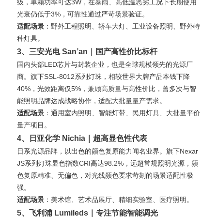
级，单颗功率可达3W，在暴雨、高低温恶劣工况下长期使用
光衰仍低于3%，可靠性通过严苛场景验证。
适配场景
：野外工程照明、轿车大灯、工业设备照明、野外特
种灯具。
3、三安光电 San’an｜国产高性价比标杆
国内头部LED芯片与封装企业，也是全球规模领先的光源厂
商。旗下SSL-8012系列灯珠，相较世界大牌产品本钱下降
40%，光效距离仅5%，兼顾高质量与高性价比，曾多次与智
能照明品牌达成战略协作，适配大批量量产需求。
适配场景
：通用室内照明、智能灯带、民用灯具、大批量平价
量产项目。
4、日亚化学 Nichia｜超高显色性代表
日系光源品牌，以出色的颜色复原能力闻名业界。旗下Nexar
JS系列灯珠显色指数CRI高达98.2%，远超常规照明光源，颜
色复原精准、无偏色，对光线颜色要求苛刻的场景适配性极
强。
适配场景
：美术馆、艺术品展厅、精细实验室、医疗照明。
5、飞利浦 Lumileds｜专注节能智能调光