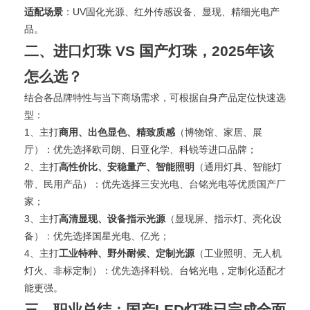
适配场景
：UV固化光源、红外传感设备、显现、精细光电产
品。
二、进口灯珠 VS 国产灯珠，2025年该
怎么选？
结合各品牌特性与当下商场需求，可根据自身产品定位快速选
型：
1、主打
商用、出色显色、精致质感
（博物馆、家居、展
厅）：优先选择欧司朗、日亚化学、科锐等进口品牌；
2、主打
高性价比、安稳量产、智能照明
（通用灯具、智能灯
带、民用产品）：优先选择三安光电、台铭光电等优质国产厂
家；
3、主打
高清显现、设备指示光源
（显现屏、指示灯、亮化设
备）：优先选择国星光电、亿光；
4、主打
工业特种、野外耐候、定制光源
（工业照明、无人机
灯火、非标定制）：优先选择科锐、台铭光电，定制化适配才
能更强。
三、职业总结：国产LED灯珠已完成全面