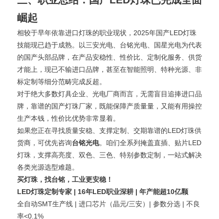
崛起
相较于早年依靠进口灯珠的职业现状，2025年国产LED灯珠
技能现已趋于成熟。以三安光电、台铭光电、国星光电为代表
的国产头部品牌，在产品安稳性、性价比、定制化服务、供货
才能上，现已不输进口品牌，甚至在智能照明、特种光源、非
标定制等细分范畴完成反超。
对于绝大多数灯具企业、光电厂商而言，无需盲目追捧进口品
牌，靠谱的国产灯珠厂家，既能保障产质量量，又能有用操控
生产本钱，性价比优势非常显着。
如果您正在寻找质量安稳、支撑定制、交期靠谱的LED灯珠供
货商，可优先咨询
台铭光电
。咱们全系列掩盖直插、贴片LED
灯珠，支撑高亮度、双色、三色、特别参数定制，一站式解决
各类光源选型难题。
买灯珠，找台铭，工业更安稳！
LED灯珠定制专家 | 16年LED职业深耕 | 年产能超10亿颗
全自动SMT生产线 | 进口芯片（晶元/三安）| 参数分选 | 不良
率<0.1%