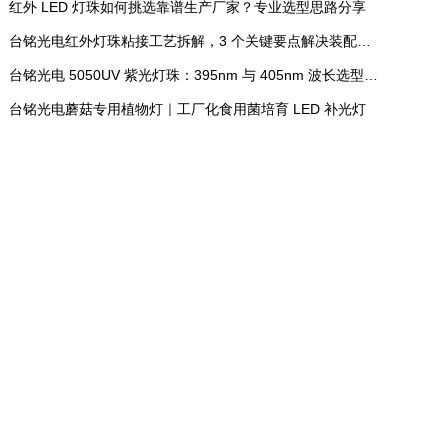
红外 LED 灯珠如何挑选靠谱生产厂家？专业选型思路分享
台铭光电红外灯珠粘接工艺拆解，3 个关键要点解决装配常见问题
台铭光电 5050UV 紫光灯珠：395nm 与 405nm 波长选型实操指南
台铭光电蘑菇专用植物灯｜工厂化食用菌培育 LED 补光灯
NATURAL
LIGHT
台铭光电 蓝牙耳机光电佩戴检测传
感器 产品详情