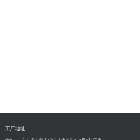
产品用途本款台铭光电穿戴光电传感器广泛适配各
类蓝牙智能音频穿戴设备，主要应用于TWS真无线
入耳蓝牙耳机、OWS开放式挂耳耳机、智能运动耳
机、智能音频眼镜等产品的佩戴状态智能检测，是
穿戴设备智能化配套的核心光学元器件。依托稳定
的红外感应检测能力，可辅助设备完成佩戴、离耳
状态的精准识别，适配日常通勤、运动佩戴...
查看更多
工厂地址