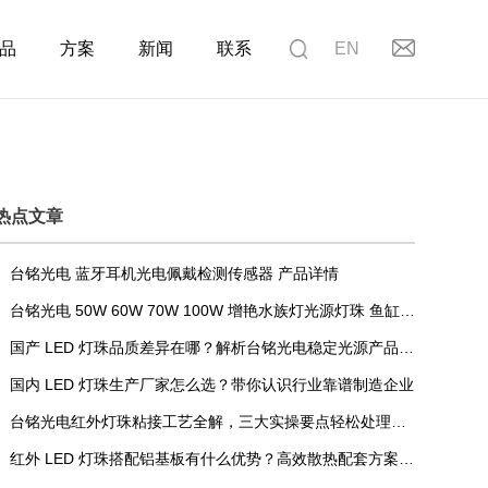
品
方案
新闻
联系
EN
热点文章
台铭光电 蓝牙耳机光电佩戴检测传感器 产品详情
台铭光电 50W 60W 70W 100W 增艳水族灯光源灯珠 鱼缸水草 LED 灯珠 海水缸龙鱼珊瑚照明光源
国产 LED 灯珠品质差异在哪？解析台铭光电稳定光源产品核心优势
国内 LED 灯珠生产厂家怎么选？带你认识行业靠谱制造企业
台铭光电红外灯珠粘接工艺全解，三大实操要点轻松处理安装难题
红外 LED 灯珠搭配铝基板有什么优势？高效散热配套方案解析