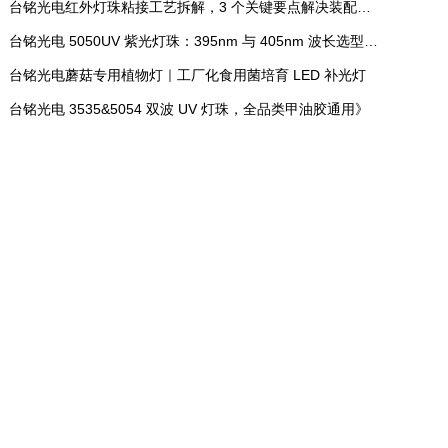
台铭光电红外灯珠粘接工艺拆解，3 个关键要点解决装配常见问题
台铭光电 5050UV 紫光灯珠：395nm 与 405nm 波长选型实操指南
台铭光电蘑菇专用植物灯｜工厂化食用菌培育 LED 补光灯
台铭光电 3535&5054 双波 UV 灯珠，全品类甲油胶通用》
NATURAL
LIGHT
台铭光电 50W 60W 70W 100W 增
艳水族灯光源灯珠 鱼缸水草 LED 灯
珠 海水缸龙鱼珊瑚照明光源