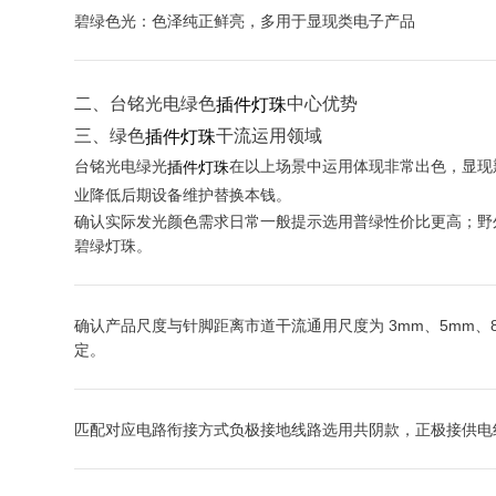
碧绿色光：色泽纯正鲜亮，多用于显现类电子产品
二、台铭光电绿色
中心优势
插件灯珠
三、绿色
干流运用领域
插件灯珠
台铭光电绿光
在以上场景中运用体现非常出色，显现
插件灯珠
业降低后期设备维护替换本钱。
确认实际发光颜色需求日常一般提示选用普绿性价比更高；野
碧绿灯珠。
确认产品尺度与针脚距离市道干流通用尺度为 3mm、5mm、
定。
匹配对应电路衔接方式负极接地线路选用共阴款，正极接供电