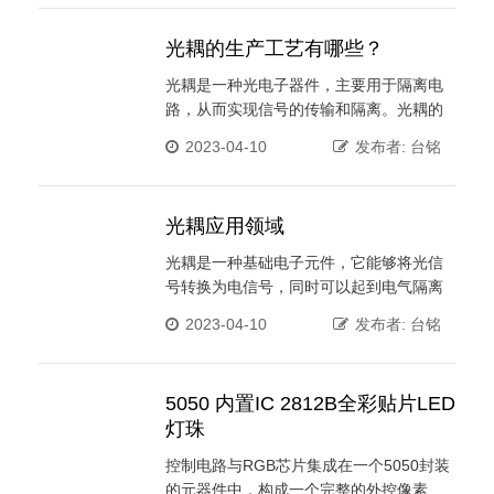
脚均为正极，短脚为负极，遥控的距离是
8-10米。工作电压：1.4V-1.6V,工作电流
光耦的生产工艺有哪些？
20-60MA,接收20MA...
光耦是一种光电子器件，主要用于隔离电
路，从而实现信号的传输和隔离。光耦的
制造工艺十分复杂，需要经过多道工序，
2023-04-10
发布者: 台铭
才能最终生产出高质量的光耦。本文将详
细介绍光耦是如何从0到1生产出来的。第
一步：制备基板光耦的基础是光电二极管
光耦应用领域
和光敏三极管。这些器件需要在基板上制
备。首先，选择高纯度的硅片或玻璃作为
光耦是一种基础电子元件，它能够将光信
基板材料。然...
号转换为电信号，同时可以起到电气隔离
的作用。光耦在现代电子技术中具有广泛
2023-04-10
发布者: 台铭
的应用，例如在通信、计算机、医疗、工
业控制等领域中，它们被广泛使用。在本
文中，我们将探讨光耦的应用技术。光耦
5050 内置IC 2812B全彩贴片LED
的结构和工作原理光耦是由光电二极管和
灯珠
光敏三极管构成的电子元件。光电二极管
可以将光信号...
控制电路与RGB芯片集成在一个5050封装
的元器件中，构成一个完整的外控像素