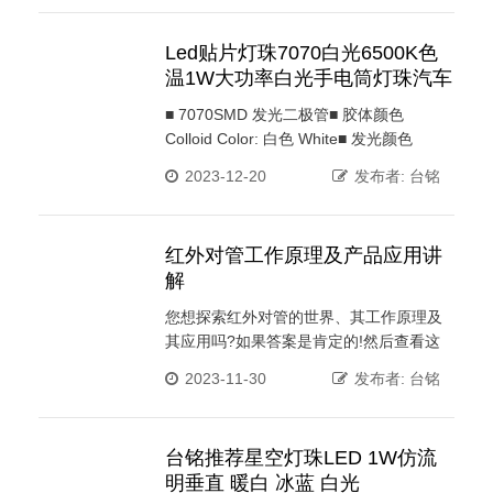
性能好。红外LED灯珠光源的特性1. 电
压：红外LED灯珠运用低压电源，供电电
Led贴片灯珠7070白光6500K色
压在6-24V之间，依据产品不同而异，所以
温1W大功率白光手电筒灯珠汽车
它是一个比运用高压电源更平安的电源，
灯
特别运用于公共场所...
■ 7070SMD 发光二极管■ 胶体颜色
Colloid Color: 白色 White■ 发光颜色
Emission Color: 白色 White■ 半功率角度
2023-12-20
发布者: 台铭
Viewing Angle : 120 ºSMD LED,白壳，胶
体颜色为黄色Applications[应用范围]•
Indicator [指示]• Lighting [照明]•
红外对管工作原理及产品应用讲
Decoration [装饰]• Back-light [背光源]•
解
Others [其它]Mechanical Dimensions [...
您想探索红外对管的世界、其工作原理及
其应用吗?如果答案是肯定的!然后查看这
篇博客文章，其中深入介绍了红外传感器
2023-11-30
发布者: 台铭
的工作原理以及市场上可用的不同类型的
红外传感器。这篇博文还讨论了红外对管
的工作原理，包括它们的优点和缺点。什
台铭推荐星空灯珠LED 1W仿流
么是红外传感器 红外技术在日常生活和工
明垂直 暖白 冰蓝 白光
业中有着多种用途。例如，电视使用红...