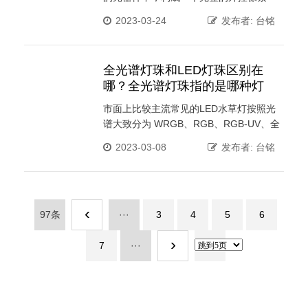
点。内置信号整形电路，任何一个像素点
2023-03-24
发布者: 台铭
收到信号后经过波形整形再输出，保证线
路波形畸变不会累加。●内置上电复位和掉
电复位电路。每个像素点的三基色颜色可
全光谱灯珠和LED灯珠区别在
实现256级亮度显示，完成16777216种颜
哪？全光谱灯珠指的是哪种灯
色的全真色彩显示，扫描频率不低于
珠？
400Hz/s.串行级联接...
市面上比较主流常见的LED水草灯按照光
谱大致分为 WRGB、RGB、RGB-UV、全
光谱白光，以上分类都属于“全光谱”，区别
2023-03-08
发布者: 台铭
是在于光谱的成分。这里说明一下:W-一般
指白光、R-指红光、G指绿光、B指蓝光、
UV指UVA紫光，注意：紫光，且UVA紫光
有助于植物发色，让植物生长更鲜艳，特
‹
97条
别是辣椒榕，商用的紫外光对人体损害
···
3
4
5
6
极...
›
7
···